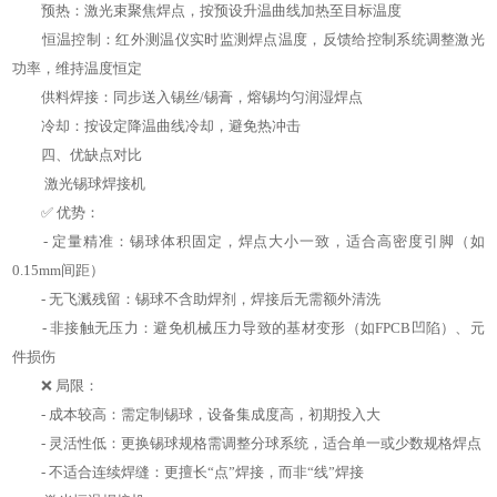
预热：激光束聚焦焊点，按预设升温曲线加热至目标温度
恒温控制：红外测温仪实时监测焊点温度，反馈给控制系统调整激光
功率，维持温度恒定
供料焊接：同步送入锡丝/锡膏，熔锡均匀润湿焊点
冷却：按设定降温曲线冷却，避免热冲击
四、优缺点对比
激光锡球焊接机
✅ 优势：
- 定量精准：锡球体积固定，焊点大小一致，适合高密度引脚（如
0.15mm间距）
- 无飞溅残留：锡球不含助焊剂，焊接后无需额外清洗
- 非接触无压力：避免机械压力导致的基材变形（如FPCB凹陷）、元
件损伤
❌ 局限：
- 成本较高：需定制锡球，设备集成度高，初期投入大
- 灵活性低：更换锡球规格需调整分球系统，适合单一或少数规格焊点
- 不适合连续焊缝：更擅长“点”焊接，而非“线”焊接