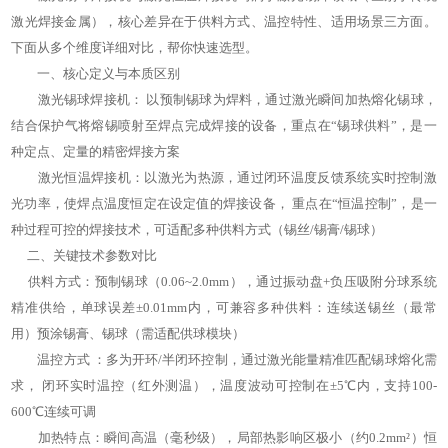
激光焊接金属），核心差异在于供料方式、温控特性、适用场景三方面。
下面从多个维度详细对比，帮你快速选型。
一、核心定义与本质区别
激光锡球焊接机： 以预制锡球为焊料，通过激光瞬间加热熔化锡球，
结合保护气将熔锡喷射至焊点完成焊接的设备，重点在“锡球供料”，是一
种定点、定量的精密焊接方案
激光恒温焊接机：以激光为热源，通过闭环温度反馈系统实时控制激
光功率，使焊点温度恒定在设定值的焊接设备， 重点在“恒温控制”，是一
种过程可控的焊接技术，可适配多种供料方式（锡丝/锡膏/锡球）
二、关键技术参数对比
供料方式：预制锡球（0.06~2.0mm），通过振动盘+负压吸附分球系统
精准供给，单球误差±0.01mm内，可兼容多种供料：连续送锡丝（最常
用）预涂锡膏、锡球（需适配供球模块）
温控方式 ：多为开环/半闭环控制，通过激光能量精准匹配锡球熔化需
求， 闭环实时温控（红外测温），温度波动可控制在±5℃内，支持100-
600℃连续可调
加热特点：瞬间高温（毫秒级），局部热影响区极小（约0.2mm²）恒