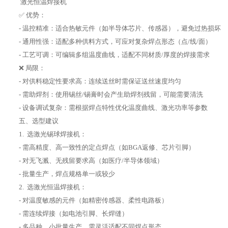
激光恒温焊接机
✅ 优势：
- 温控精准：适合热敏元件（如半导体芯片、传感器），避免过热损坏
- 通用性强：适配多种供料方式，可应对复杂焊点形态（点/线/面）
- 工艺可调：可编辑多组温度曲线，适配不同材质/厚度的焊接需求
❌ 局限：
- 对供料稳定性要求高：连续送丝时需保证送丝速度均匀
- 需助焊剂：使用锡丝/锡膏时会产生助焊剂残留，可能需要清洗
- 设备调试复杂：需根据焊点特性优化温度曲线、激光功率等参数
五、选型建议
1. 选激光锡球焊接机：
- 需高精度、高一致性的定点焊点（如BGA返修、芯片引脚）
- 对无飞溅、无残留要求高（如医疗/半导体领域）
- 批量生产，焊点规格单一或较少
2. 选激光恒温焊接机：
- 对温度敏感的元件（如精密传感器、柔性电路板）
- 需连续焊接（如电池引脚、长焊缝）
- 多品种、小批量生产，需灵活适配不同焊点形态