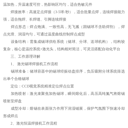
温加热，升温速度可控，热影响区均匀，适合热敏元件
焊接效率：高速定点焊接（3-5球/秒），适合批量点焊，连续焊接能力
强，适合拖焊、长焊缝、引脚连续焊接
焊点形态：焊点饱满、一致性高，无飞溅（因锡球不含助焊剂），焊
点光滑、润湿均匀，可通过温度曲线控制焊点成型
设备结构：需集成锡球供给系统（储球、分球、送球机构），结构较
复杂，核心是温控系统+激光头，结构相对简洁，可灵活搭配自动化平台
三、工作原理详解
1、 激光锡球焊接机工作流程
锡球准备：储球容器中的锡球经振动盘排序，负压吸附分球系统筛选
出单个合格锡球
定位：CCD视觉系统精准定位焊点位置
加热喷射：激光束聚焦加热锡球，瞬间熔化后，高压高纯氮气将熔锡
喷射至焊盘
成型冷却：熔锡在表面张力作用下润湿铺展，保护气氛围下快速冷却
形成焊点
2、激光恒温焊接机工作流程