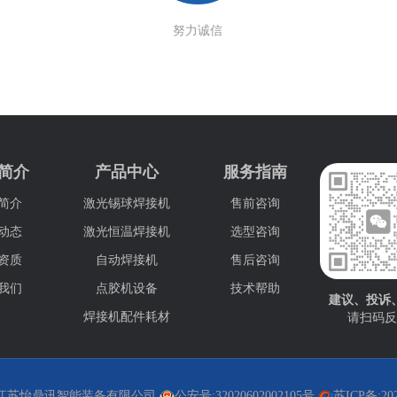
努力诚信
简介
产品中心
服务指南
简介
激光锡球焊接机
售前咨询
动态
激光恒温焊接机
选型咨询
资质
自动焊接机
售后咨询
我们
点胶机设备
技术帮助
建议、投诉
焊接机配件耗材
请扫码反
江苏怡鼎讯智能装备有限公司
公安号:32020602002105号
苏ICP备:202